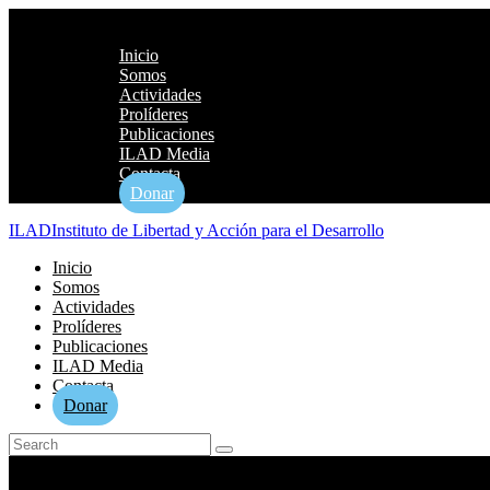
Inicio
Somos
Actividades
Prolíderes
Publicaciones
ILAD Media
Contacta
Donar
ILAD
Instituto de Libertad y Acción para el Desarrollo
Inicio
Somos
Actividades
Prolíderes
Publicaciones
ILAD Media
Contacta
Donar