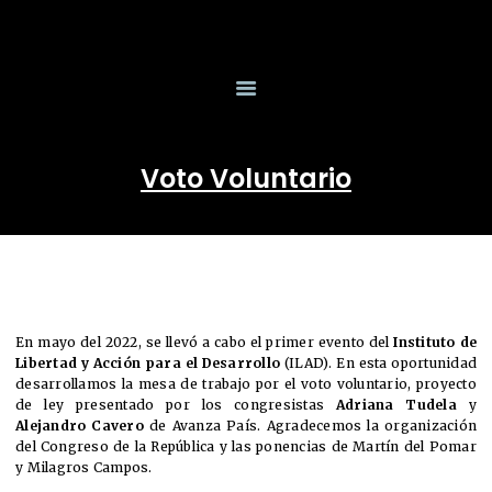
INICIO
SOMOS
ILAD
Instituto de Libertad y Acción para el Desarrollo
ACTIVIDADES
PROLÍDERES
Voto Voluntario
PUBLICACIONES
ILAD MEDIA
CONTACTA
DONAR
En mayo del 2022, se llevó a cabo el primer evento del
Instituto de
Libertad y Acción para el Desarrollo
(ILAD). En esta oportunidad
desarrollamos la mesa de trabajo por el voto voluntario, proyecto
de ley presentado por los congresistas
Adriana Tudela
y
Alejandro Cavero
de Avanza País. Agradecemos la organización
del Congreso de la República y las ponencias de Martín del Pomar
y Milagros Campos.